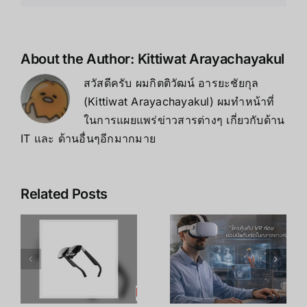
ใน
กุมภาพันธ์
2025”
About the Author:
Kittiwat Arayachayakul
สวัสดีครับ ผมกิตติวัฒน์ อารยะชัยกุล
(Kittiwat Arayachayakul) ผมทำหน้าที่
ในการแผยแพร่ข่าวสารต่างๆ เกี่ยวกับด้าน
IT และ ด้านอื่นๆอีกมากมาย
Related Posts
เคล็ดลับ การ
เพิ่ม
R
อาชีพใน
ประสิทธิภาพ
ร
Metaverse:
การเรียนรู้
โอกาสทองที่
ของพนักงาน
คุณเตรียมตัว
ด้วย