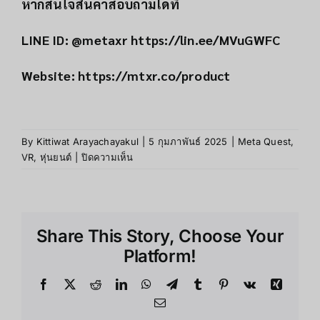
หากสนใจสินค้าสอบถามได้ที่
LINE ID: @metaxr
https://lin.ee/MVuGWFC
Website:
https://mtxr.co/product
By
Kittiwat Arayachayakul
|
5 กุมภาพันธ์ 2025
|
Meta Quest
,
บน
VR
,
หุ่นยนต์
|
ปิดความเห็น
“เกม
VR
น่า
เล่น
Share This Story, Choose Your
ที่
คอ
Platform!
เกม
ต้อง
Facebook
X
Reddit
LinkedIn
WhatsApp
Telegram
Tumblr
Pinterest
Vk
Xing
ไม่
Email
พลาด