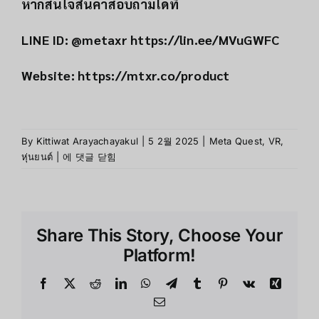
หากสนใจสินค้าสอบถามได้ที่
LINE ID: @metaxr
https://lin.ee/MVuGWFC
Website:
https://mtxr.co/product
By
Kittiwat Arayachayakul
|
5 2월 2025
|
Meta Quest
,
VR
,
“เกม
หุ่นยนต์
|
에 댓글 닫힘
VR
น่า
เล่น
ที่
Share This Story, Choose Your
คอ
เกม
Platform!
ต้อง
ไม่
Facebook
X
Reddit
LinkedIn
WhatsApp
Telegram
Tumblr
Pinterest
Vk
Xing
พลาด
Email
ใน