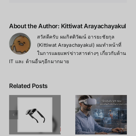
กุมภาพันธ์
2025”
About the Author:
Kittiwat Arayachayakul
สวัสดีครับ ผมกิตติวัฒน์ อารยะชัยกุล
(Kittiwat Arayachayakul) ผมทำหน้าที่
ในการแผยแพร่ข่าวสารต่างๆ เกี่ยวกับด้าน
IT และ ด้านอื่นๆอีกมากมาย
Related Posts
เคล็ดลับ การ
เพิ่ม
R
อาชีพใน
ประสิทธิภาพ
ร
Metaverse:
การเรียนรู้
โอกาสทองที่
ของพนักงาน
คุณเตรียมตัว
ด้วย