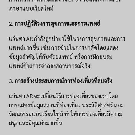
ภาษาแบบเรียลไทม์
2.
การปฏิวัติวงการสุขภาพและการแพทย์
แว่นตา AR กำลังถูกนำมาใช้ในวงการสุขภาพและการ
แพทย์มากขึ้น เช่น การช่วยในการผ่าตัดโดยแสดง
ข้อมูลสำคัญให้กับศัลยแพทย์ หรือการฝึกอบรม
แพทย์ด้วยการจำลองสถานการณ์จริง
3.
การสร้างประสบการณ์การท่องเที่ยวที่สมจริง
แว่นตา AR จะเปลี่ยนวิธีการท่องเที่ยวของเรา โดย
การแสดงข้อมูลสถานที่ท่องเที่ยว ประวัติศาสตร์ และ
วัฒนธรรมแบบเรียลไทม์ ทำให้การท่องเที่ยวมีความ
สนุกและมีคุณค่ามากขึ้น