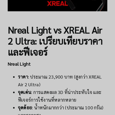
Nreal Light vs XREAL Air
2 Ultra: เปรียบเทียบราคา
และฟีเจอร์
Nreal Light
ราคา
: ประมาณ 23,900 บาท (สูงกว่า XREAL
Air 2 Ultra)
จุดเด่น
: การแสดงผล 3D ที่น่าประทับใจ และ
ฟีเจอร์การใช้งานที่หลากหลาย
จุดด้อย
: น้ำหนักมากกว่า (ประมาณ 100 กรัม)