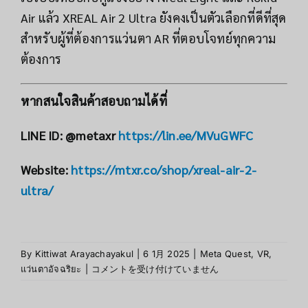
Air แล้ว XREAL Air 2 Ultra ยังคงเป็นตัวเลือกที่ดีที่สุด
สำหรับผู้ที่ต้องการแว่นตา AR ที่ตอบโจทย์ทุกความ
ต้องการ
หากสนใจสินค้าสอบถามได้ที่
LINE ID: @metaxr
https://lin.ee/MVuGWFC
Website:
https://mtxr.co/shop/xreal-air-2-
ultra/
By
Kittiwat Arayachayakul
|
6 1月 2025
|
Meta Quest
,
VR
,
XREAL
แว่นตาอัจฉริยะ
|
コメントを受け付けていません
Air
2