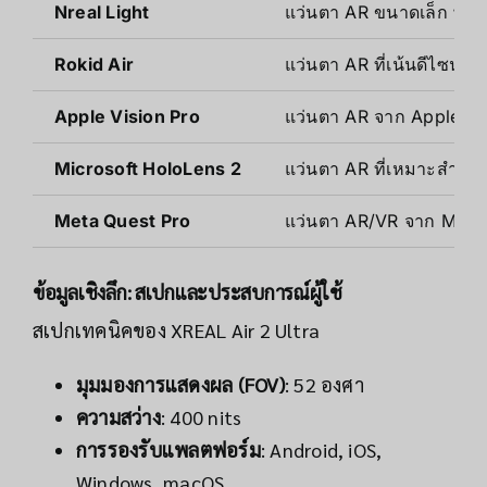
Nreal Light
แว่นตา AR ขนาดเล็ก พกพ
Rokid Air
แว่นตา AR ที่เน้นดีไซน์
Apple Vision Pro
แว่นตา AR จาก Apple ที่
Microsoft HoloLens 2
แว่นตา AR ที่เหมาะสำหร
Meta Quest Pro
แว่นตา AR/VR จาก Meta ท
ข้อมูลเชิงลึก: สเปกและประสบการณ์ผู้ใช้
สเปกเทคนิคของ XREAL Air 2 Ultra
มุมมองการแสดงผล (FOV)
: 52 องศา
ความสว่าง
: 400 nits
การรองรับแพลตฟอร์ม
: Android, iOS,
Windows, macOS