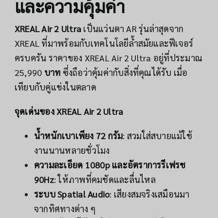
และความคุ้มค่า
XREAL Air 2 Ultra
เป็นแว่นตา AR รุ่นล่าสุดจาก
XREAL ที่มาพร้อมกับเทคโนโลยีล้ำสมัยและฟีเจอร์
ครบครัน ราคาของ XREAL Air 2 Ultra อยู่ที่ประมาณ
25,990
บาท
ซึ่งถือว่าคุ้มค่ากับสิ่งที่คุณได้รับ เมื่อ
เทียบกับคู่แข่งในตลาด
จุดเด่นของ XREAL Air 2 Ultra
น้ำหนักเบาเพียง 72 กรัม
: สวมใส่สบายแม้ใช้
งานนานหลายชั่วโมง
ความละเอียด 1080p และอัตราการรีเฟรช
90Hz
: ให้ภาพที่คมชัดและลื่นไหล
ระบบ Spatial Audio
: เสียงสมจริงเสมือนมา
จากทิศทางต่าง ๆ