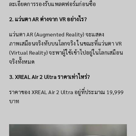
ละเอียดการรองรับแพลตฟอร์มก่อนซื้อ
2. แว่นตา AR ต่างจาก VR อย่างไร?
แว่นตา AR (Augmented Reality) จะแสดง
ภาพเสมือนจริงทับบนโลกจริง ในขณะที่แว่นตา VR
(Virtual Reality) จะพาผู้ใช้เข้าไปอยู่ในโลกเสมือน
จริงทั้งหมด
3. XREAL Air 2 Ultra ราคาเท่าไหร่?
ราคาของ XREAL Air 2 Ultra อยู่ที่ประมาณ 19,999
บาท