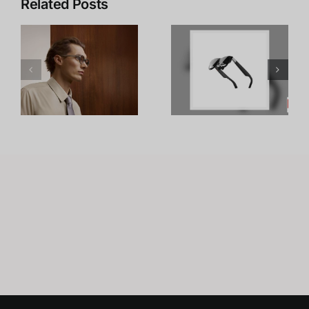
Related Posts
า
รีวิวแว่น XR
อาชีพใน
รุ่นใหม่:การ
Metaverse:
อัปเกรดที่
โอกาสทองที่
เหนือกว่า
คุณเตรียมตัว
น
Raino Air2S
ได้ตั้งแต่วันนี้
ด
า
Korean