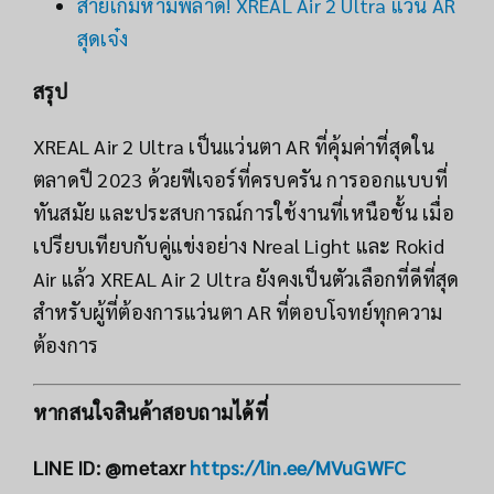
สายเกมห้ามพลาด! XREAL Air 2 Ultra แว่น AR
สุดเจ๋ง
สรุป
XREAL Air 2 Ultra เป็นแว่นตา AR ที่คุ้มค่าที่สุดใน
ตลาดปี 2023 ด้วยฟีเจอร์ที่ครบครัน การออกแบบที่
ทันสมัย และประสบการณ์การใช้งานที่เหนือชั้น เมื่อ
เปรียบเทียบกับคู่แข่งอย่าง Nreal Light และ Rokid
Air แล้ว XREAL Air 2 Ultra ยังคงเป็นตัวเลือกที่ดีที่สุด
สำหรับผู้ที่ต้องการแว่นตา AR ที่ตอบโจทย์ทุกความ
ต้องการ
หากสนใจสินค้าสอบถามได้ที่
LINE ID: @metaxr
https://lin.ee/MVuGWFC