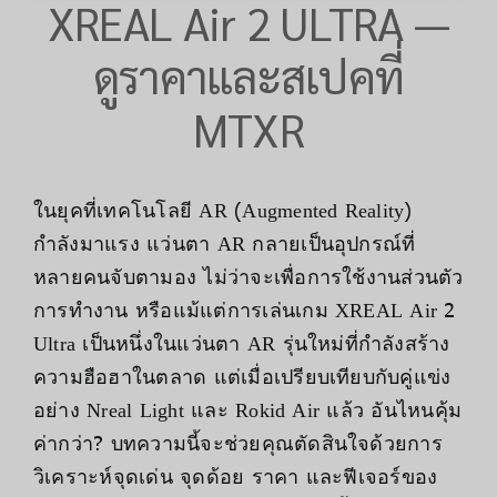
XREAL Air 2 ULTRA —
ดูราคาและสเปคที่
MTXR
ในยุคที่เทคโนโลยี AR (Augmented Reality)
กำลังมาแรง แว่นตา AR กลายเป็นอุปกรณ์ที่
หลายคนจับตามอง ไม่ว่าจะเพื่อการใช้งานส่วนตัว
การทำงาน หรือแม้แต่การเล่นเกม XREAL Air 2
Ultra เป็นหนึ่งในแว่นตา AR รุ่นใหม่ที่กำลังสร้าง
ความฮือฮาในตลาด แต่เมื่อเปรียบเทียบกับคู่แข่ง
อย่าง Nreal Light และ Rokid Air แล้ว อันไหนคุ้ม
ค่ากว่า? บทความนี้จะช่วยคุณตัดสินใจด้วยการ
วิเคราะห์จุดเด่น จุดด้อย ราคา และฟีเจอร์ของ