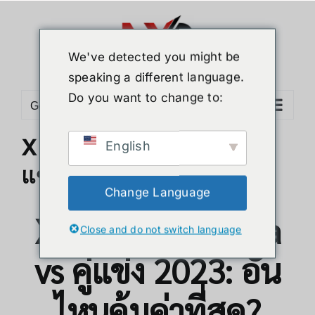
Skip
to
content
We've detected you might be
speaking a different language.
Do you want to change to:
Go to...
XREAL Air 2 Ultra vs คู่
English
แข่ง: อันไหนคุ้มค่ากว่า?
Change Language
XREAL Air 2 Ultra
Close and do not switch language
vs คู่แข่ง 2023: อัน
ไหนคุ้มค่าที่สุด?