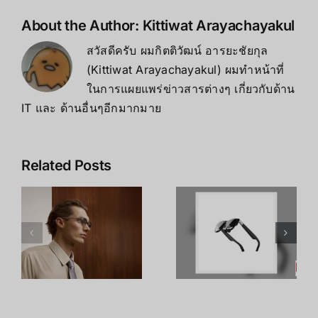
About the Author:
Kittiwat Arayachayakul
สวัสดีครับ ผมกิตติวัฒน์ อารยะชัยกุล
(Kittiwat Arayachayakul) ผมทำหน้าที่
ในการแผยแพร่ข่าวสารต่างๆ เกี่ยวกับด้าน
IT และ ด้านอื่นๆอีกมากมาย
Related Posts
า
รีวิวแว่น XR
อาชีพใน
รุ่นใหม่:การ
Metaverse:
อัปเกรดที่
โอกาสทองที่
เหนือกว่า
คุณเตรียมตัว
น
Raino Air2S
ได้ตั้งแต่วันนี้
ด
า