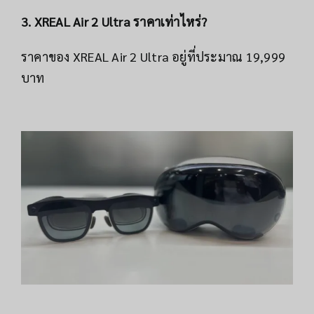
3. XREAL Air 2 Ultra ราคาเท่าไหร่?
ราคาของ XREAL Air 2 Ultra อยู่ที่ประมาณ 19,999
บาท