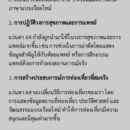
ภาษาแบบเรียลไทม์
2.
การปฏิวัติวงการสุขภาพและการแพทย์
แว่นตา AR กำลังถูกนำมาใช้ในวงการสุขภาพและการ
แพทย์มากขึ้น เช่น การช่วยในการผ่าตัดโดยแสดง
ข้อมูลสำคัญให้กับศัลยแพทย์ หรือการฝึกอบรม
แพทย์ด้วยการจำลองสถานการณ์จริง
3.
การสร้างประสบการณ์การท่องเที่ยวที่สมจริง
แว่นตา AR จะเปลี่ยนวิธีการท่องเที่ยวของเรา โดย
การแสดงข้อมูลสถานที่ท่องเที่ยว ประวัติศาสตร์ และ
วัฒนธรรมแบบเรียลไทม์ ทำให้การท่องเที่ยวมีความ
สนุกและมีคุณค่ามากขึ้น