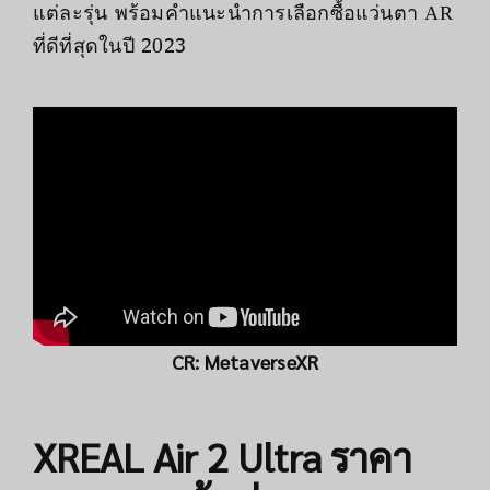
แต่ละรุ่น พร้อมคำแนะนำการเลือกซื้อแว่นตา AR
ที่ดีที่สุดในปี 2023
CR:
MetaverseXR
XREAL Air 2 Ultra ราคา