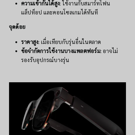
ความเข้ากันได้สูง
: ใช้งานกับสมาร์ทโฟน
แล็ปท็อป และคอนโซลเกมได้ทันที
จุดด้อย
ราคาสูง
: เมื่อเทียบกับรุ่นอื่นในตลาด
ข้อจำกัดการใช้งานบางแพลตฟอร์ม
: อาจไม่
รองรับอุปกรณ์บางรุ่น