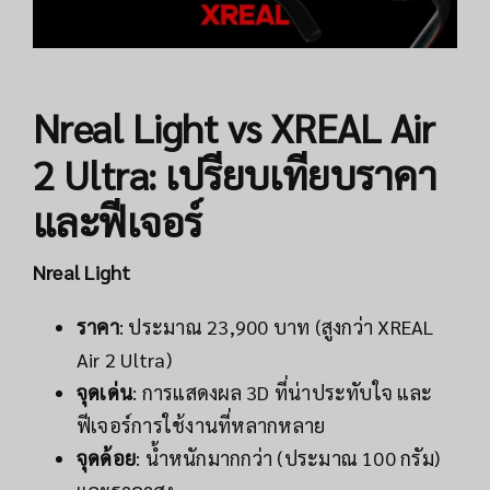
Nreal Light vs XREAL Air
2 Ultra: เปรียบเทียบราคา
และฟีเจอร์
Nreal Light
ราคา
: ประมาณ 23,900 บาท (สูงกว่า XREAL
Air 2 Ultra)
จุดเด่น
: การแสดงผล 3D ที่น่าประทับใจ และ
ฟีเจอร์การใช้งานที่หลากหลาย
จุดด้อย
: น้ำหนักมากกว่า (ประมาณ 100 กรัม)