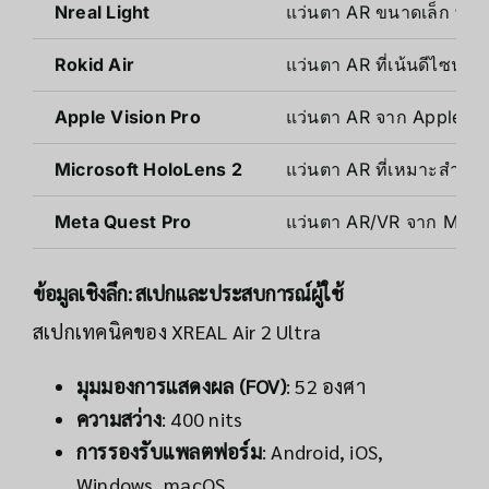
Nreal Light
แว่นตา AR ขนาดเล็ก พกพ
Rokid Air
แว่นตา AR ที่เน้นดีไซน์
Apple Vision Pro
แว่นตา AR จาก Apple ที่
Microsoft HoloLens 2
แว่นตา AR ที่เหมาะสำหร
Meta Quest Pro
แว่นตา AR/VR จาก Meta ท
ข้อมูลเชิงลึก: สเปกและประสบการณ์ผู้ใช้
สเปกเทคนิคของ XREAL Air 2 Ultra
มุมมองการแสดงผล (FOV)
: 52 องศา
ความสว่าง
: 400 nits
การรองรับแพลตฟอร์ม
: Android, iOS,
Windows, macOS