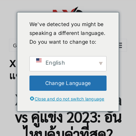
Skip
to
content
We've detected you might be
speaking a different language.
Do you want to change to:
Go to...
XREAL Air 2 Ultra vs คู่
English
แข่ง: อันไหนคุ้มค่ากว่า?
Change Language
XREAL Air 2 Ultra
Close and do not switch language
vs คู่แข่ง 2023: อัน
ไหนคุ้มค่าที่สุด?