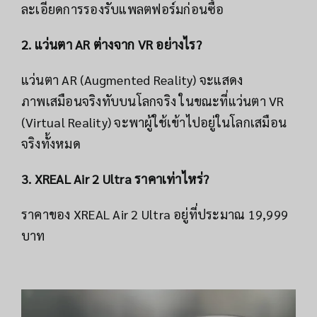
ละเอียดการรองรับแพลตฟอร์มก่อนซื้อ
2. แว่นตา AR ต่างจาก VR อย่างไร?
แว่นตา AR (Augmented Reality) จะแสดง
ภาพเสมือนจริงทับบนโลกจริง ในขณะที่แว่นตา VR
(Virtual Reality) จะพาผู้ใช้เข้าไปอยู่ในโลกเสมือน
จริงทั้งหมด
3. XREAL Air 2 Ultra ราคาเท่าไหร่?
ราคาของ XREAL Air 2 Ultra อยู่ที่ประมาณ 19,999
บาท