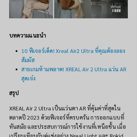
บทความแนะนำ
10 ฟีเจอร์เด็ด! Xreal Air2 Ultra ที่คุณต้องลอง
สัมผัส
สายเกมห้ามพลาด! XREAL Air 2 Ultra แว่น AR
สุดเจ๋ง
สรุป
XREAL Air 2 Ultra เป็นแว่นตา AR ที่คุ้มค่าที่สุดใน
ตลาดปี 2023 ด้วยฟีเจอร์ที่ครบครัน การออกแบบที่
ทันสมัย และประสบการณ์การใช้งานที่เหนือชั้น เมื่อ
เปรียบเทียบกับคู่แข่งอย่าง Nreal Light และ Rokid