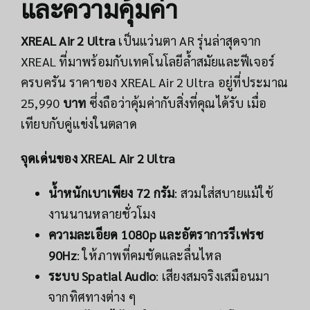
และความคุ้มค่า
XREAL Air 2 Ultra
เป็นแว่นตา AR รุ่นล่าสุดจาก
XREAL ที่มาพร้อมกับเทคโนโลยีล้ำสมัยและฟีเจอร์
ครบครัน ราคาของ XREAL Air 2 Ultra อยู่ที่ประมาณ
25,990
บาท
ซึ่งถือว่าคุ้มค่ากับสิ่งที่คุณได้รับ เมื่อ
เทียบกับคู่แข่งในตลาด
จุดเด่นของ XREAL Air 2 Ultra
น้ำหนักเบาเพียง 72 กรัม
: สวมใส่สบายแม้ใช้
งานนานหลายชั่วโมง
ความละเอียด 1080p และอัตราการรีเฟรช
90Hz
: ให้ภาพที่คมชัดและลื่นไหล
ระบบ Spatial Audio
: เสียงสมจริงเสมือนมา
จากทิศทางต่าง ๆ