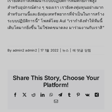
เรายังคงกำลังพัฒนาระบบปฏิบัติการที่มีศักยภาพสูง
สำหรับอุปกรณ์ต่าง ๆ ของเรา เรายังคงทุ่มทุนอย่างมาก
สำหรับงานนี้และยังทุ่มเททรัพยากรที่จำเป็นในการสร้าง
ระบบปฏิบัติการนี้” โพสต์โดย Aul “เรากำลังทำให้ทีมนี้
เติบโตมากยิ่งขึ้น ไม่ใช่ลดขนาดลง มาร่วมงานกับเราสิ”
ข่าว
By
admin2 admin2
|
17 1월 2022
|
뉴스
|
에 댓글 닫힘
ลือ!
Meta
ยกเลิก
โครงการ
Share This Story, Choose Your
พัฒนา
ระบบ
Platform!
ปฏิบัติ
การ
Facebook
X
Reddit
LinkedIn
WhatsApp
Telegram
Tumblr
Pinterest
Vk
Xing
VR/AR
Email