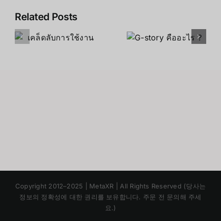
Related Posts
ร
ข้อควรระวัง
G-story
การใช้จอพก
คืออะไร ?
พาG-Story
Japanese
Copyright 2012–2025 | MetaXR | All Rights Reserved (당사는
Chinese
정보의 정확성에 대한 권리를 보유합니다. 주문 전 문의해 주세
요.)
English