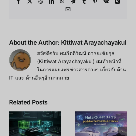
กับ
Facebook
X
Reddit
LinkedIn
WhatsApp
Telegram
Tumblr
Pinterest
Vk
Xing
XREAL
Email
Beam
Pro
About the Author:
Kittiwat Arayachayakul
สวัสดีครับ ผมกิตติวัฒน์ อารยะชัยกุล
(Kittiwat Arayachayakul) ผมทำหน้าที่
ในการแผยแพร่ข่าวสารต่างๆ เกี่ยวกับด้าน
IT และ ด้านอื่นๆอีกมากมาย
Related Posts
บ
Pico Project
n
10 เทคนิค
Swan ความ
ปลดล็อก
ละเอียด 45
Meta Quest
PPD สูงสุด