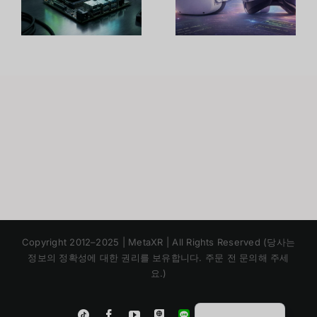
ม
3 เพิ่มพลัง
ในตลาด
้
จริงได้ถึง
พร้อมบุก
300%
สหรัฐฯ ครั้ง
แรก
Japanese
Copyright 2012–2025 | MetaXR | All Rights Reserved (당사는
Chinese
정보의 정확성에 대한 권리를 보유합니다. 주문 전 문의해 주세
요.)
English
Thai
Instagram
Tiktok
Facebook
YouTube
Blogger
LINE
Shopee