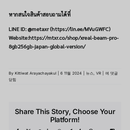
หากสนใจสินค้าสอบถามได้ที่
LINE ID: @metaxr (
https://lin.ee/MVuGWFC
)
Website:
https://mtxr.co/shop/xreal-beam-pro-
8gb256gb-japan-global-version/
แนะ
By
Kittiwat Arayachayakul
|
6 11월 2024
|
뉴스
,
VR
|
에 댓글
นำ
닫힘
แอพ
พลิ
เคชั่
นที่
Share This Story, Choose Your
ต้อง
ลอง
Platform!
ใช้