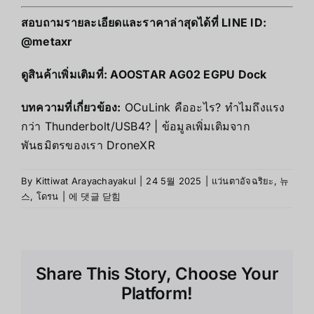
สอบถามรายละเอียดและราคาล่าสุดได้ที่ LINE ID:
@metaxr
ดูสินค้าเพิ่มเติมที่:
AOOSTAR AG02 EGPU Dock
บทความที่เกี่ยวข้อง:
OCuLink คืออะไร? ทำไมถึงแรง
กว่า Thunderbolt/USB4?
|
ข้อมูลเพิ่มเติมจาก
พันธมิตรของเรา DroneXR
By
Kittiwat Arayachayakul
|
24 5월 2025
|
แว่นตาอัจฉริยะ
,
뉴
เจาะ
스
,
โดรน
|
에 댓글 닫힘
ลึก
AOOSTAR
AG02
800W
Share This Story, Choose Your
eGPU
Dock
Platform!
สำหรับ