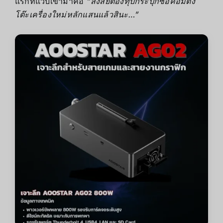
แรกที่แวบเข้ามาคือ
“สงสัยต้องทุบกระปุกซื้อคอมตั้ง
โต๊ะเครื่องใหม่หลักแสนแล้วสินะ…”