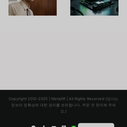
แพลตฟอร์ม
3 เพิ่มพลัง
น
Edge AI ให้
จริงได้ถึง
ด
เหมาะกับ
300%
า
งานคุณ
Japanese
Copyright 2012–2025 | MetaXR | All Rights Reserved (당사는
Chinese
정보의 정확성에 대한 권리를 보유합니다. 주문 전 문의해 주세
요.)
English
Thai