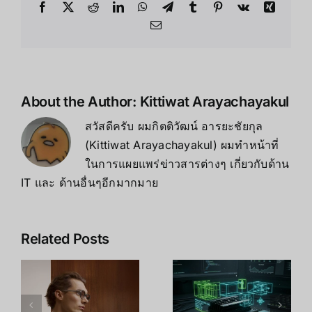
สาย
Facebook
X
Reddit
LinkedIn
WhatsApp
Telegram
Tumblr
Pinterest
Vk
Xing
เกม
Email
และ
สาย
งาน
กราฟิก
About the Author:
Kittiwat Arayachayakul
สวัสดีครับ ผมกิตติวัฒน์ อารยะชัยกุล
(Kittiwat Arayachayakul) ผมทำหน้าที่
ในการแผยแพร่ข่าวสารต่างๆ เกี่ยวกับด้าน
IT และ ด้านอื่นๆอีกมากมาย
Related Posts
เปรียบเทียบ
า
Jetson Orin
10 เทคนิค
Nano vs
ปลดล็อก
NX: เลือก
Meta Quest