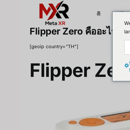
Skip
to
홈
제품
content
We
Flipper Zero คืออะไร
la
[geoip country=”TH”]
Flipper Zer