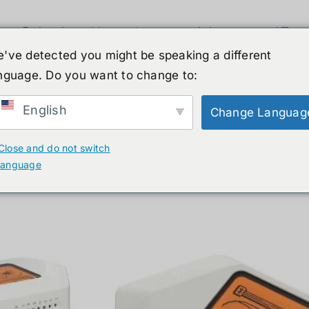
휴머노이드 로봇
뉴스
서비스
쇼핑몰
've detected you might be speaking a different
nguage. Do you want to change to:
English
Change Languag
o คืออะไร
Close and do not switch
language