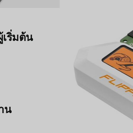
เริ่มต้น
ฐาน