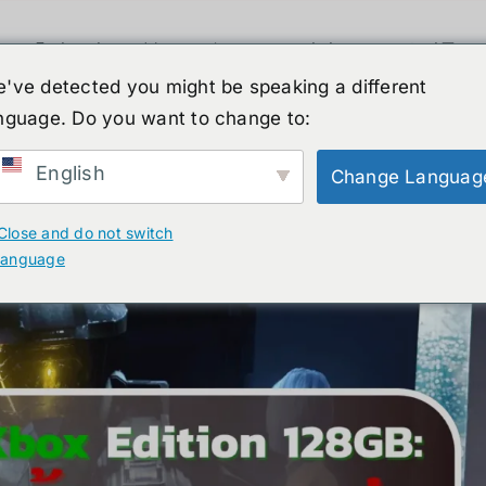
휴머노이드 로봇
뉴스
서비스
쇼핑몰
've detected you might be speaking a different
box Edition 128GB: V
nguage. Do you want to change to:
English
Change Languag
Close and do not switch
language