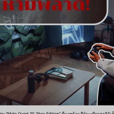
ิเศษ “Meta Quest 3S Xbox Edition” ที่มาพร้อมสีดำ–เขียวสุดลิมิเ