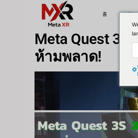
홈
제품
We
Meta Quest 3S X
la
ห้ามพลาด!