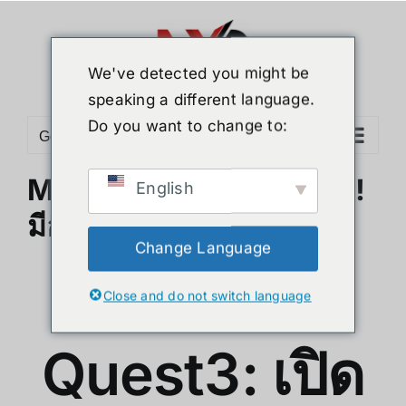
Skip
to
content
We've detected you might be
speaking a different language.
Do you want to change to:
Go to...
Meta Quest3: เปิดตัวแล้ว!
English
มีอะไรใหม่บ้าง
Change Language
Meta
Close and do not switch language
Quest3: เปิด