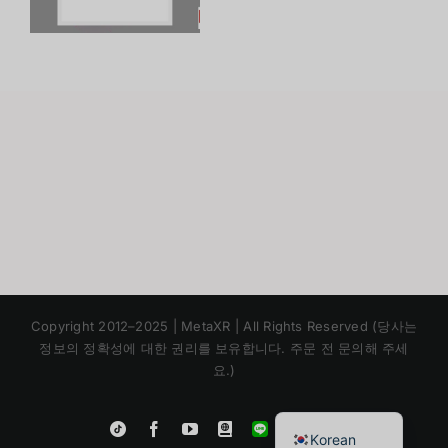
น
2025
MetaQuest
บ
3 (ต่อ)
Japanese
Copyright 2012–2025 | MetaXR | All Rights Reserved (당사는
Chinese
정보의 정확성에 대한 권리를 보유합니다. 주문 전 문의해 주세
요.)
English
Thai
Instagram
Tiktok
Facebook
YouTube
Blogger
LINE
Shopee
Korean
App