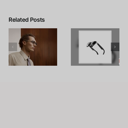
Related Posts
า
รีวิวแว่น XR
อาชีพใน
รุ่นใหม่:การ
Metaverse:
อัปเกรดที่
โอกาสทองที่
เหนือกว่า
คุณเตรียมตัว
น
Raino Air2S
ได้ตั้งแต่วันนี้
ด
า