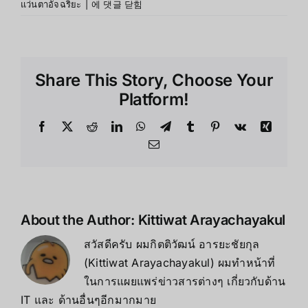
Oculus
แว่นตาอัจฉริยะ
|
에 댓글 닫힘
คือ
อะไร?
5
เรื่อง
Share This Story, Choose Your
สำคัญ
ที่
Platform!
ต้อง
รู้
Facebook
X
Reddit
LinkedIn
WhatsApp
Telegram
Tumblr
Pinterest
Vk
Xing
ก่อน
Email
ใช้
งาน
VR
About the Author:
Kittiwat Arayachayakul
สวัสดีครับ ผมกิตติวัฒน์ อารยะชัยกุล
(Kittiwat Arayachayakul) ผมทำหน้าที่
ในการแผยแพร่ข่าวสารต่างๆ เกี่ยวกับด้าน
IT และ ด้านอื่นๆอีกมากมาย