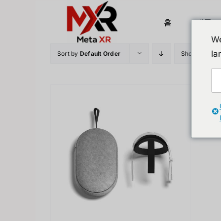
Skip
to
홈
제품
content
We
la
Sort by
Default Order
Show
12 Prod