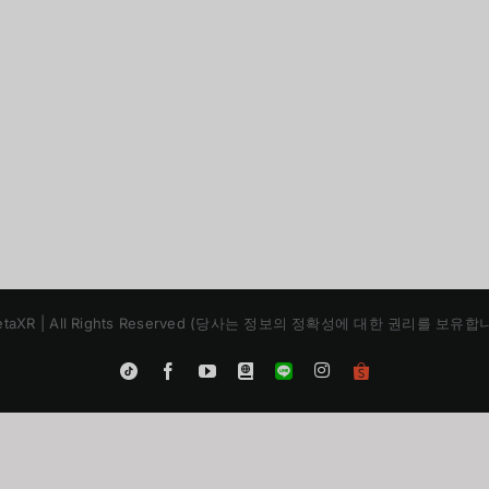
 | MetaXR | All Rights Reserved (당사는 정보의 정확성에 대한 권리를 보
Instagram
Tiktok
Facebook
YouTube
Blogger
LINE
Shopee
App