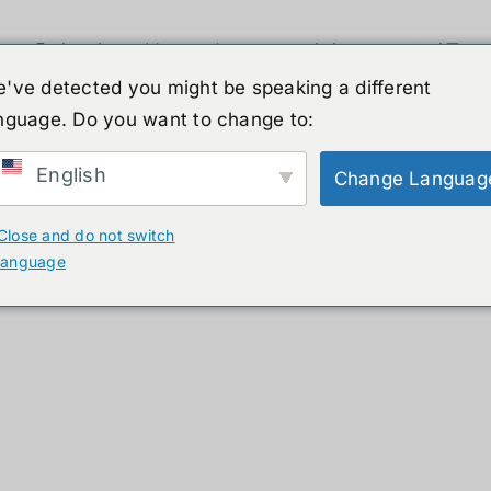
휴머노이드 로봇
뉴스
서비스
쇼핑몰
've detected you might be speaking a different
nguage. Do you want to change to:
ucts
English
Change Languag
Close and do not switch
language