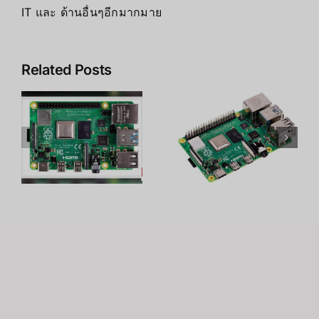
IT และ ด้านอื่นๆอีกมากมาย
Related Posts
y
19 โปรเจค
Raspberry
C
สุดเจ๋งของ
Pi 4 คืออะไร
Raspberry
Pi