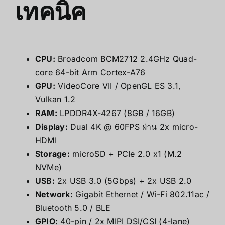
เทคนิค
CPU:
Broadcom BCM2712 2.4GHz Quad-
core 64-bit Arm Cortex-A76
GPU:
VideoCore VII / OpenGL ES 3.1,
Vulkan 1.2
RAM:
LPDDR4X-4267 (8GB / 16GB)
Display:
Dual 4K @ 60FPS ผ่าน 2x micro-
HDMI
Storage:
microSD + PCIe 2.0 x1 (M.2
NVMe)
USB:
2x USB 3.0 (5Gbps) + 2x USB 2.0
Network:
Gigabit Ethernet / Wi-Fi 802.11ac /
Bluetooth 5.0 / BLE
GPIO:
40-pin / 2x MIPI DSI/CSI (4-lane)