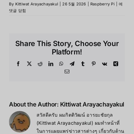
Raspber
By
Kittiwat Arayachayakul
|
26 5월 2026
|
Raspberry Pi
|
에
Pi
댓글 닫힘
5
คือ
อะไร
?
Share This Story, Choose Your
และ
ดี
Platform!
กว่า
Pi
Facebook
X
Reddit
LinkedIn
WhatsApp
Telegram
Tumblr
Pinterest
Vk
Xing
4
Email
อย่างไร
About the Author:
Kittiwat Arayachayakul
สวัสดีครับ ผมกิตติวัฒน์ อารยะชัยกุล
(Kittiwat Arayachayakul) ผมทำหน้าที่
ในการแผยแพร่ข่าวสารต่างๆ เกี่ยวกับด้าน