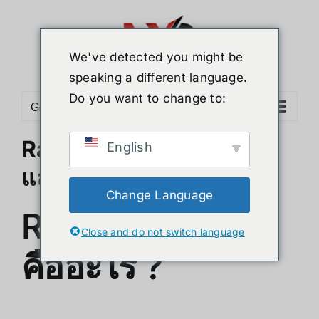
Skip
to
content
We've detected you might be
speaking a different language.
Do you want to change to:
Go to...
Raspberry Pi 5 คืออะไร ?
English
และดีกว่า Pi 4 อย่างไร
Change Language
Raspberry Pi 5
Close and do not switch language
คืออะไร ?