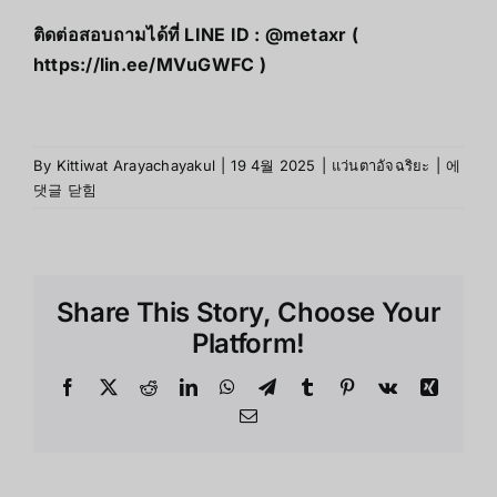
ติดต่อสอบถามได้ที่ LINE ID : @metaxr (
https://lin.ee/MVuGWFC
)
Rokid
By
Kittiwat Arayachayakul
|
19 4월 2025
|
แว่นตาอัจฉริยะ
|
에
Max
댓글 닫힘
AR
Glasse
ทางออ
ใหม่
Share This Story, Choose Your
สำหรับ
คน
Platform!
สายตา
สั้น
Facebook
X
Reddit
LinkedIn
WhatsApp
Telegram
Tumblr
Pinterest
Vk
Xing
Email