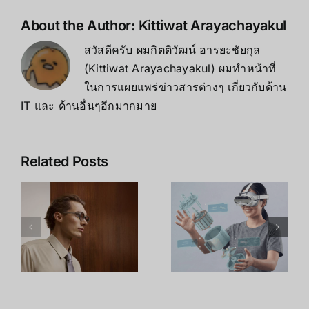
About the Author:
Kittiwat Arayachayakul
สวัสดีครับ ผมกิตติวัฒน์ อารยะชัยกุล
(Kittiwat Arayachayakul) ผมทำหน้าที่
ในการแผยแพร่ข่าวสารต่างๆ เกี่ยวกับด้าน
IT และ ด้านอื่นๆอีกมากมาย
Leap
เจาะลึก Intel
Related Posts
Motion
RealSense
า
Controller
D435i: สุด
2: เมื่อ Hand
ยอดกล้อง
Tracking
Depth
กลายเป็น
Camera
น
เทคโนโลยีที่
พร้อม IMU
ด
พร้อมใช้งาน
ตัวจบงาน
า
จริงในโลก
Robot และ