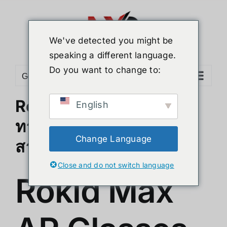
Skip
to
content
We've detected you might be
speaking a different language.
Do you want to change to:
Go to...
Rokid Max AR Glasses
English
ทางออกใหม่สำหรับคน
Change Language
สายตาสั้น
Close and do not switch language
Rokid Max