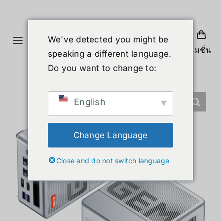
Skip
to
content
We've detected you might be
Toggle
โปรโมชั่น
speaking a different language.
Navigation
홈
Do you want to change to:
제품
English
휴머노이드 로봇
Change Language
Close and do not switch language
뉴스
서비스