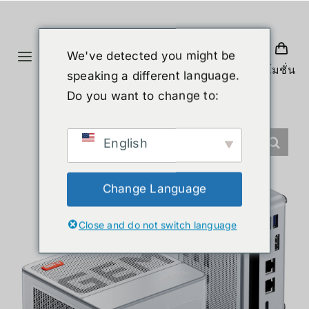
Skip
to
content
We've detected you might be
Toggle
โปรโมชั่น
speaking a different language.
Navigation
홈
Do you want to change to:
제품
English
휴머노이드 로봇
Change Language
Close and do not switch language
뉴스
서비스