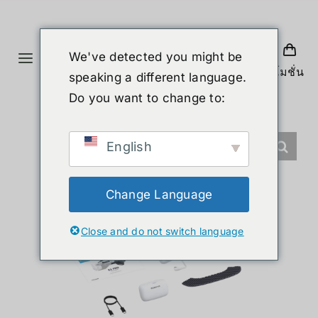
Skip
to
content
We've detected you might be
Toggle
โปรโมชั่น
speaking a different language.
Navigation
홈
Do you want to change to:
제품
English
휴머노이드 로봇
Change Language
Close and do not switch language
뉴스
서비스