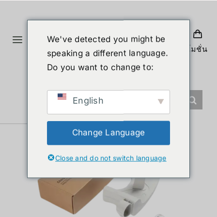
Skip
to
content
We've detected you might be
Toggle
โปรโมชั่น
speaking a different language.
Navigation
홈
Do you want to change to:
제품
English
휴머노이드 로봇
Change Language
Close and do not switch language
뉴스
서비스