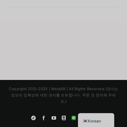
Japanese
Copyright 2012–2025 | MetaXR | All Rights Reserved (당사는
Chinese
정보의 정확성에 대한 권리를 보유합니다. 주문 전 문의해 주세
요.)
English
Thai
Instagram
Tiktok
Facebook
YouTube
Blogger
LINE
Shopee
Korean
App