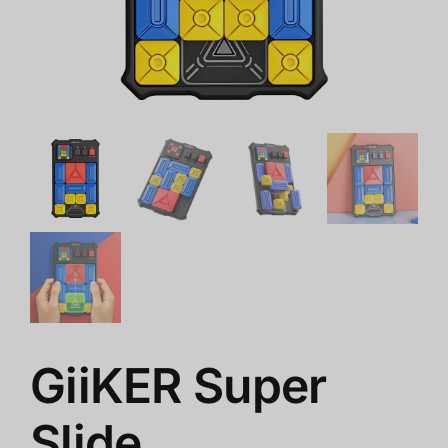
쇼핑몰
클리어런스
회사 소개
GiiKER Super
Slide