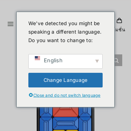
Skip
to
content
We've detected you might be
Toggle
โปรโมชั่น
speaking a different language.
Navigation
홈
Do you want to change to:
제품
English
휴머노이드 로봇
Change Language
Close and do not switch language
뉴스
서비스