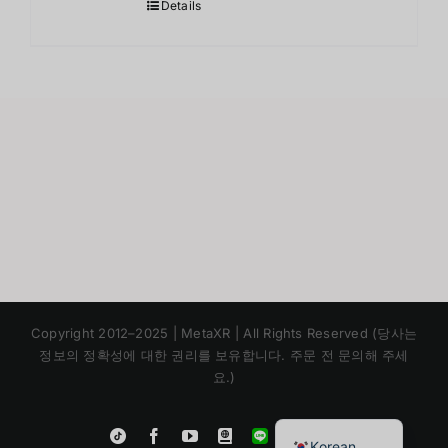
Details
Japanese
Copyright 2012–2025 | MetaXR | All Rights Reserved (당사는
Chinese
정보의 정확성에 대한 권리를 보유합니다. 주문 전 문의해 주세
요.)
English
Thai
Instagram
Tiktok
Facebook
YouTube
Blogger
LINE
Shopee
Korean