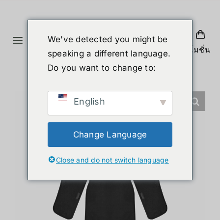
Skip
to
content
We've detected you might be
Toggle
โปรโมชั่น
speaking a different language.
Navigation
홈
Do you want to change to:
제품
English
휴머노이드 로봇
Change Language
Close and do not switch language
뉴스
서비스