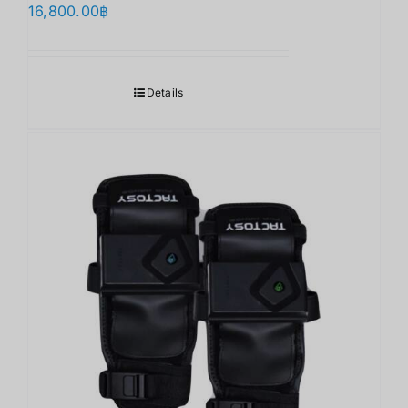
16,800.00
฿
Details