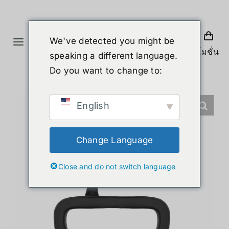
Skip
to
content
We've detected you might be
Toggle
โปรโมชั่น
speaking a different language.
Navigation
홈
Do you want to change to:
제품
English
휴머노이드 로봇
Change Language
Close and do not switch language
뉴스
서비스