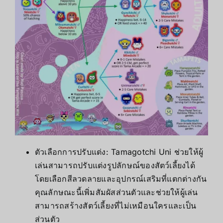
ตัวเลือกการปรับแต่ง: Tamagotchi Uni ช่วยให้ผู้
เล่นสามารถปรับแต่งรูปลักษณ์ของสัตว์เลี้ยงได้
โดยเลือกสีลวดลายและอุปกรณ์เสริมที่แตกต่างกัน
คุณลักษณะนี้เพิ่มสัมผัสส่วนตัวและช่วยให้ผู้เล่น
สามารถสร้างสัตว์เลี้ยงที่ไม่เหมือนใครและเป็น
ส่วนตัว