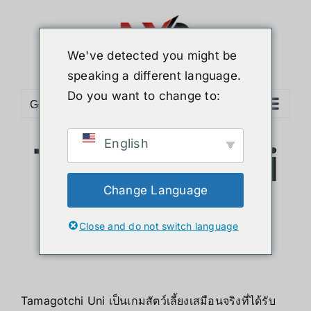
Skip
to
content
We've detected you might be
speaking a different language.
Do you want to change to:
Go to...
English
Tamagotchi
Change Language
uni
Close and do not switch language
Tamagotchi Uni เป็นเกมสัตว์เลี้ยงเสมือนจริงที่ได้รับ