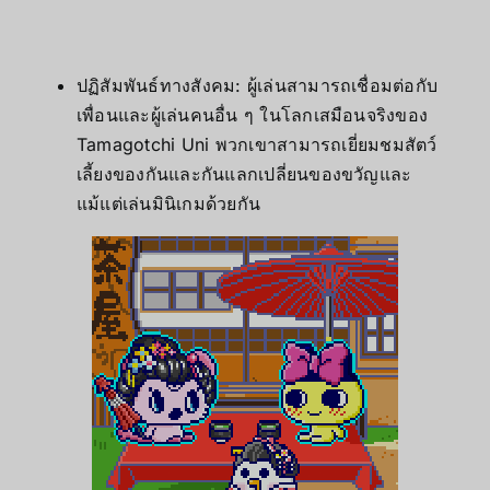
ปฏิสัมพันธ์ทางสังคม: ผู้เล่นสามารถเชื่อมต่อกับ
เพื่อนและผู้เล่นคนอื่น ๆ ในโลกเสมือนจริงของ
Tamagotchi Uni พวกเขาสามารถเยี่ยมชมสัตว์
เลี้ยงของกันและกันแลกเปลี่ยนของขวัญและ
แม้แต่เล่นมินิเกมด้วยกัน