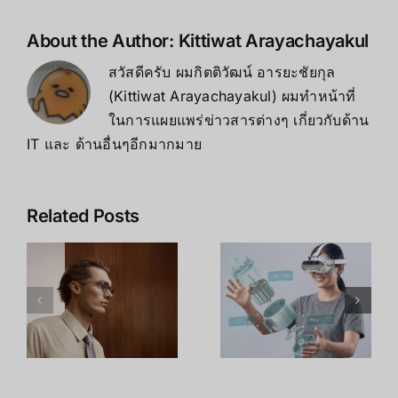
ของ
คุณ
About the Author:
Kittiwat Arayachayakul
สวัสดีครับ ผมกิตติวัฒน์ อารยะชัยกุล
(Kittiwat Arayachayakul) ผมทำหน้าที่
ในการแผยแพร่ข่าวสารต่างๆ เกี่ยวกับด้าน
IT และ ด้านอื่นๆอีกมากมาย
Leap
เจาะลึก Intel
Related Posts
Motion
RealSense
า
Controller
D435i: สุด
2: เมื่อ Hand
ยอดกล้อง
Tracking
Depth
กลายเป็น
Camera
น
เทคโนโลยีที่
พร้อม IMU
ด
พร้อมใช้งาน
ตัวจบงาน