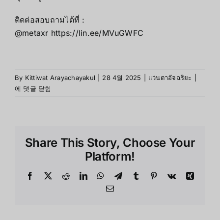
ติดต่อสอบถามได้ที่ :
@metaxr
https://lin.ee/MVuGWFC
XREAL
By
Kittiwat Arayachayakul
|
28 4월 2025
|
แว่นตาอัจฉริยะ
|
Air
에 댓글 닫힘
2
Ultra:
อุปกรณ
AR
Share This Story, Choose Your
ที่
จะ
Platform!
เปลี่ยน
การ
Facebook
X
Reddit
LinkedIn
WhatsApp
Telegram
Tumblr
Pinterest
Vk
Xing
ทำงาน
Email
และ
ความ
บันเทิง