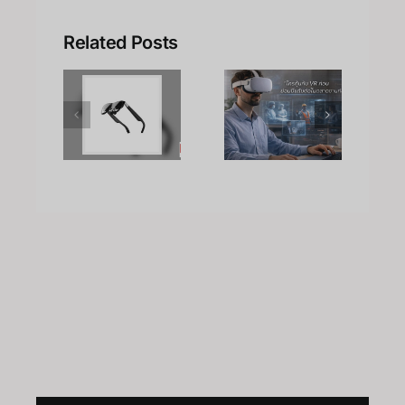
เคล็ดลับ
Related Posts
การเพิ่ม
ิวแว่น
อาชีพใน
ประสิทธิภาพ
 รุ่น
Metaverse:
การเรียน
่:การ
โอกาส
รู้ของ
กรดที่
ทองที่คุณ
พนักงาน
อกว่า
เตรียมตัว
ด้วย
ino
ได้ตั้งแต่
เทคโนโลยี
r2S
วันนี้
VR – วิถี
เถ้าแก่