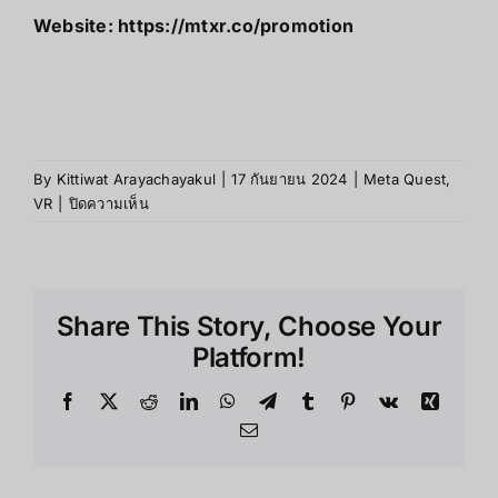
Website: https://mtxr.co/promotion
By
Kittiwat Arayachayakul
|
17 กันยายน 2024
|
Meta Quest
,
บน
VR
|
ปิดความเห็น
Meta
Quest
สำหรับ
เด็ก:
Share This Story, Choose Your
ข้อ
ควร
Platform!
ระวัง
และ
Facebook
X
Reddit
LinkedIn
WhatsApp
Telegram
Tumblr
Pinterest
Vk
Xing
เกมส์
Email
ที่
เหมาะ
สม