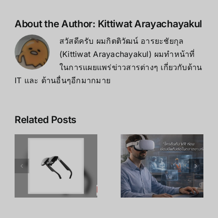
About the Author:
Kittiwat Arayachayakul
สวัสดีครับ ผมกิตติวัฒน์ อารยะชัยกุล
(Kittiwat Arayachayakul) ผมทำหน้าที่
ในการแผยแพร่ข่าวสารต่างๆ เกี่ยวกับด้าน
IT และ ด้านอื่นๆอีกมากมาย
Related Posts
เคล็ดลับ การ
เพิ่ม
R
อาชีพใน
ประสิทธิภาพ
ร
Metaverse:
การเรียนรู้
โอกาสทองที่
ของพนักงาน
คุณเตรียมตัว
ด้วย
S
ได้ตั้งแต่วันนี้
เทคโนโลยี
VR – วิถี