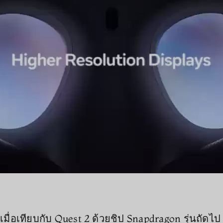
ื่อเทียบกับ Quest 2 ด้วยชิป Snapdragon รุ่นถัดไป