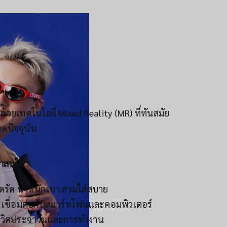
ด้วยเทคโนโลยี Mixed Reality (MR) ที่ทันสมัย
าดปัจจุบัน
น่าสนใจ
ดรัด น้ำหนักเบา สวมใส่สบาย
เชื่อมต่อกับสมาร์ทโฟนและคอมพิวเตอร์
ีวิตประจำวันและการทำงาน