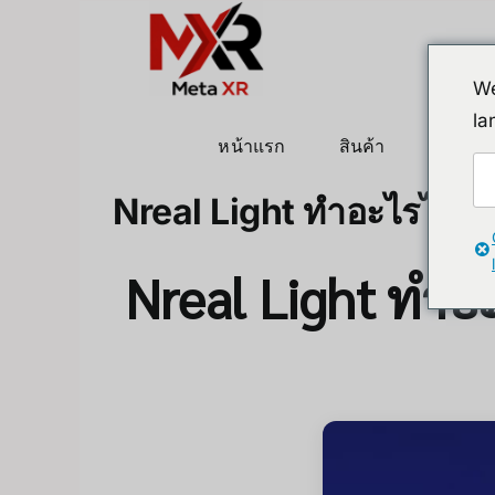
ข้าม
ไป
ยัง
We
เนื้อหา
la
หน้าแรก
สินค้า
หุ่นยนต
Nreal Light ทำอะไรได้บ้าง 
Nreal Light ทำอะไ