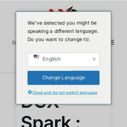
We've detected you might be
speaking a different language.
Do you want to change to:
Go to...
English
NVIDIA
Change Language
Close and do not switch language
DGX
Spark :