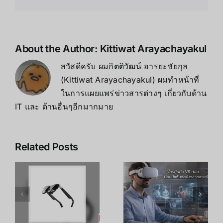
About the Author:
Kittiwat Arayachayakul
สวัสดีครับ ผมกิตติวัฒน์ อารยะชัยกุล
(Kittiwat Arayachayakul) ผมทำหน้าที่
ในการแผยแพร่ข่าวสารต่างๆ เกี่ยวกับด้าน
IT และ ด้านอื่นๆอีกมากมาย
Related Posts
เคล็ดลับ การ
เพิ่ม
R
อาชีพใน
ประสิทธิภาพ
ร
Metaverse:
การเรียนรู้
โอกาสทองที่
ของพนักงาน
คุณเตรียมตัว
ด้วย