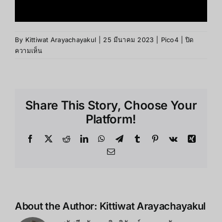
By
Kittiwat Arayachayakul
|
25 มีนาคม 2023
|
Pico4
|
ปิด
บน
ความเห็น
Pico
4
OpenXR
Share This Story, Choose Your
Platform!
Facebook
X
Reddit
LinkedIn
WhatsApp
Telegram
Tumblr
Pinterest
Vk
Xing
Email
About the Author:
Kittiwat Arayachayakul