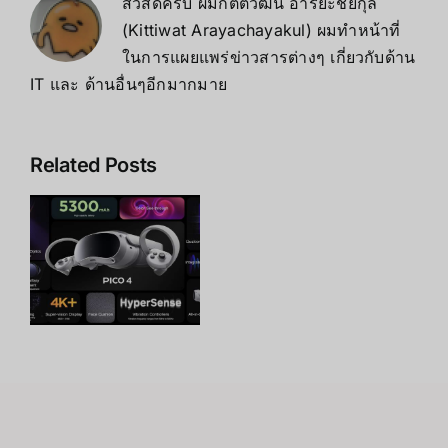
สวัสดีครับ ผมกิตติวัฒน์ อารยะชัยกุล
(Kittiwat Arayachayakul) ผมทำหน้าที่
ในการแผยแพร่ข่าวสารต่างๆ เกี่ยวกับด้าน
IT และ ด้านอื่นๆอีกมากมาย
Related Posts
l