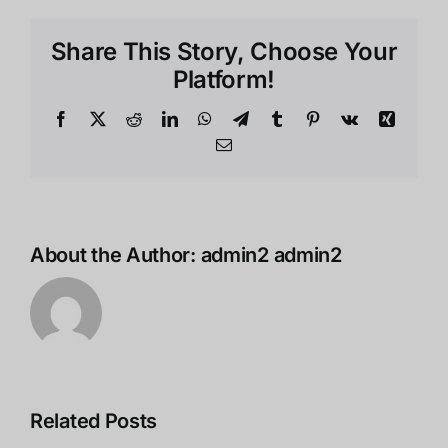
2
และ
Share This Story, Choose Your
Oculus
Quest
Platform!
รุ่น
ต่อ
Facebook
X
Reddit
LinkedIn
WhatsApp
Telegram
Tumblr
Pinterest
Vk
Xing
ไป
Email
อาจ
ใช้
ฐาน
การ
ผลิต
About the Author:
admin2 admin2
ร่วม
กัน
Related Posts