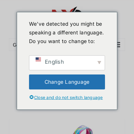
ข้าม
ไป
ยัง
We've detected you might be
เนื้อหา
speaking a different language.
Do you want to change to:
Go to...
English
Sort by
Default Order
Show
12 Products
Change Language
Close and do not switch language