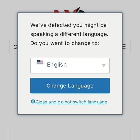
ข้าม
ไป
ยัง
We've detected you might be
เนื้อหา
speaking a different language.
Do you want to change to:
Go to...
English
Sort by
Default Order
Show
12 Products
Change Language
Close and do not switch language