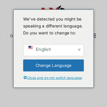
ข้าม
ไป
ยัง
We've detected you might be
เนื้อหา
speaking a different language.
Do you want to change to:
Go to...
English
Sort by
Default Order
Show
12 Products
Change Language
Close and do not switch language