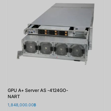
GPU A+ Server AS -4124GO-
NART
1,848,000.00
฿