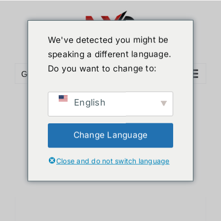
ข้าม
ไป
ยัง
We've detected you might be
เนื้อหา
speaking a different language.
Do you want to change to:
Go to...
English
Sort by
Default Order
Show
12 Products
Change Language
Close and do not switch language