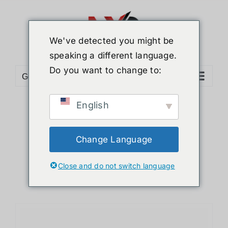
ข้าม
ไป
ยัง
We've detected you might be
เนื้อหา
speaking a different language.
Do you want to change to:
Go to...
English
Sort by
Default Order
Show
12 Products
Change Language
Close and do not switch language