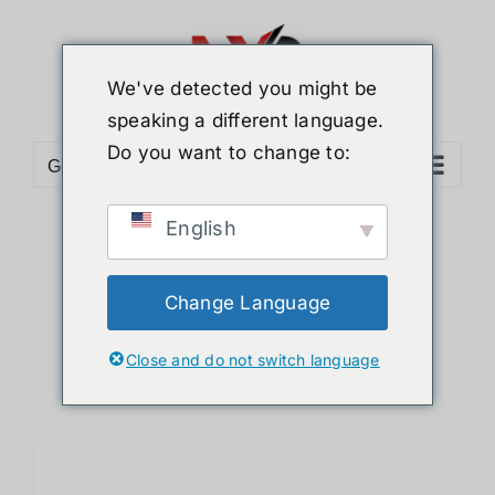
ข้าม
ไป
ยัง
We've detected you might be
เนื้อหา
speaking a different language.
Do you want to change to:
Go to...
English
Sort by
Default Order
Show
12 Products
Change Language
Close and do not switch language