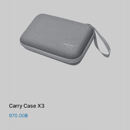
Carry Case X3
970.00
฿