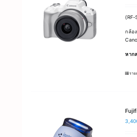
(RF-
กล้อง
Cano
หากส
รายล
Fuji
3,40