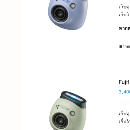
เก็บท
เก็บว
หากส
รายล
Fuji
3,40
เก็บท
เก็บว