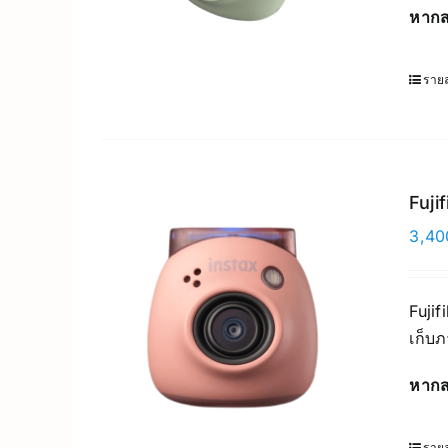
หากส
รายล
Fuji
3,40
Fujif
เก็บภ
หากส
รายล