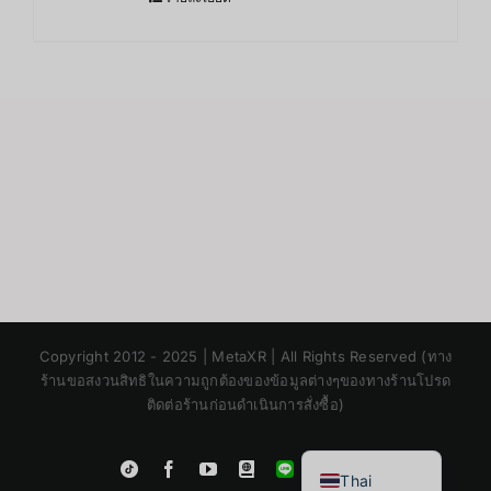
Japanese
Copyright 2012 - 2025 | MetaXR | All Rights Reserved (ทาง
Korean
ร้านขอสงวนสิทธิในความถูกต้องของข้อมูลต่างๆของทางร้านโปรด
ติดต่อร้านก่อนดำเนินการสั่งซื้อ)
Chinese
English
Instagram
Tiktok
Facebook
YouTube
Blogger
LINE
Shopee
Thai
App