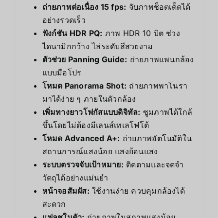
ถ่ายภาพต่อเนื่อง 15 fps:
จับภาพช็อตเด็ดได้
อย่างรวดเร็ว
ฟังก์ชัน HDR PQ:
ภาพ HDR 10 บิต ช่วง
ไดนามิกกว้าง ไล่ระดับสีสวยงาม
ตัวช่วย Panning Guide:
ถ่ายภาพแพนกล้อง
แบบมือโปร
โหมด Panorama Shot:
ถ่ายภาพพาโนรา
มาได้ง่าย ๆ ภายในตัวกล้อง
เพิ่มทางยาวโฟกัสแบบดิจิทัล:
ซูมภาพได้ใกล้
ขึ้นโดยไม่ต้องมีเลนส์เทเลโฟโต้
โหมด Advanced A+:
ถ่ายภาพอัตโนมัติใน
สถานการณ์แสงน้อย แสงย้อนแสง
ระบบตรวจจับเป้าหมาย:
ติดตามและจดจำ
วัตถุได้อย่างแม่นยำ
หน้าจอสัมผัส:
ใช้งานง่าย ควบคุมกล้องได้
สะดวก
แฟลชในตัว:
ถ่ายภาพในสภาพแสงน้อย