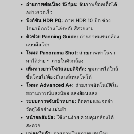
ถ่ายภาพต่อเนื่อง 15 fps:
จับภาพช็อตเด็ดได้
อย่างรวดเร็ว
ฟังก์ชัน HDR PQ:
ภาพ HDR 10 บิต ช่วง
ไดนามิกกว้าง ไล่ระดับสีสวยงาม
ตัวช่วย Panning Guide:
ถ่ายภาพแพนกล้อง
แบบมือโปร
โหมด Panorama Shot:
ถ่ายภาพพาโนรา
มาได้ง่าย ๆ ภายในตัวกล้อง
เพิ่มทางยาวโฟกัสแบบดิจิทัล:
ซูมภาพได้ใกล้
ขึ้นโดยไม่ต้องมีเลนส์เทเลโฟโต้
โหมด Advanced A+:
ถ่ายภาพอัตโนมัติใน
สถานการณ์แสงน้อย แสงย้อนแสง
ระบบตรวจจับเป้าหมาย:
ติดตามและจดจำ
วัตถุได้อย่างแม่นยำ
หน้าจอสัมผัส:
ใช้งานง่าย ควบคุมกล้องได้
สะดวก
แฟลชในตัว:
ถ่ายภาพในสภาพแสงน้อย