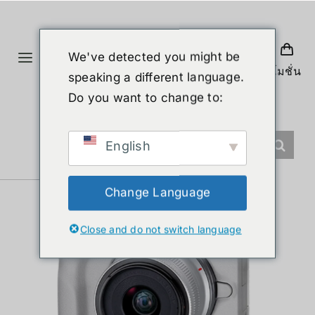
Skip
to
content
We've detected you might be
Toggle
โปรโมชั่น
speaking a different language.
Navigation
首页
Do you want to change to:
产品
English
人形机器人
Change Language
Close and do not switch language
新闻
服务