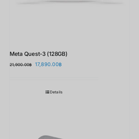
Meta Quest-3 (128GB)
原
当
17,890.00
฿
21,900.00
฿
价
前
为：
价
21,900.00฿。
格
Details
为：
17,890.00฿。