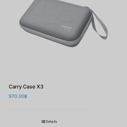
Carry Case X3
970.00
฿
Details