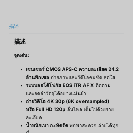
描述
描述
จุดเด่น:
เซนเซอร์ CMOS APS-C ความละเอียด 24.2
ล้านพิกเซล
ถ่ายภาพและวิดีโอคมชัด สดใส
ระบบออโต้โฟกัส EOS iTR AF X
ติดตาม
และจดจำวัตถุได้อย่างแม่นยำ
ถ่ายวิดีโอ 4K 30p (6K oversampled)
หรือ Full HD 120p
ลื่นไหล เต็มไปด้วยราย
ละเอียด
น้ำหนักเบา กะทัดรัด
พกพาสะดวก ถ่ายได้ทุก