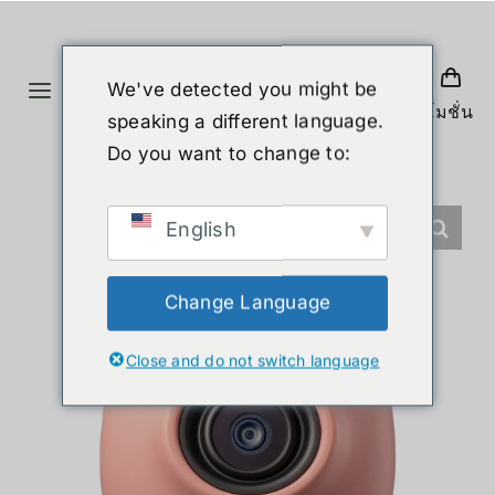
Skip
to
content
We've detected you might be
Toggle
โปรโมชั่น
speaking a different language.
Navigation
首页
Do you want to change to:
产品
English
人形机器人
Change Language
Close and do not switch language
新闻
服务