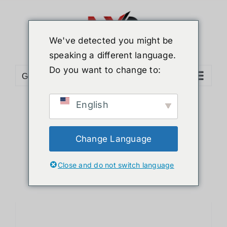
ข้าม
ไป
ยัง
We've detected you might be
เนื้อหา
speaking a different language.
Do you want to change to:
Go to...
English
Sort by
Default Order
Show
12 Products
Change Language
Close and do not switch language