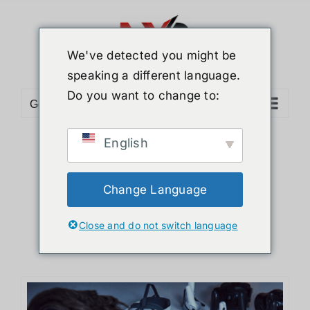
ข้าม
ไป
ยัง
We've detected you might be
เนื้อหา
speaking a different language.
Do you want to change to:
Go to...
English
Sort by
Default Order
Show
12 Products
Change Language
Close and do not switch language