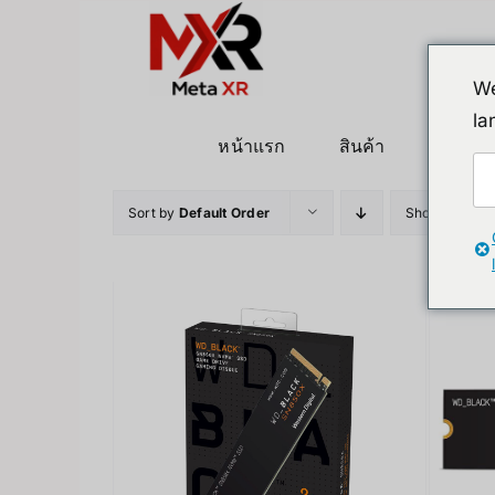
ข้าม
ไป
ยัง
We
เนื้อหา
la
หน้าแรก
สินค้า
หุ่นยนต
Sort by
Default Order
Show
12 Pro