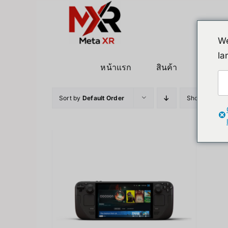
ข้าม
ไป
ยัง
We
เนื้อหา
la
หน้าแรก
สินค้า
หุ่นยนต
Sort by
Default Order
Show
12 Pro