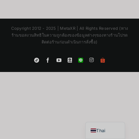
Copyright 2012 - 2025 | MetaXR | All Rights Reserved (ทาง
ร้านขอสงวนสิทธิในความถูกต้องของข้อมูลต่างๆของทางร้านโปรด
ติดต่อร้านก่อนดำเนินการสั่งซื้อ)
Instagram
Tiktok
Facebook
YouTube
Blogger
LINE
Shopee
App
Japanese
Korean
Chinese
English
Thai