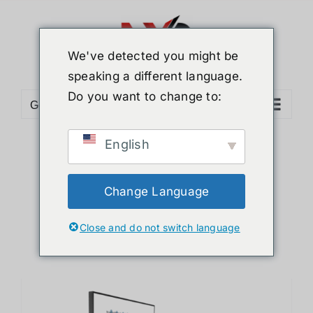
ข้าม
ไป
ยัง
We've detected you might be
เนื้อหา
speaking a different language.
Do you want to change to:
Go to...
English
Sort by
Default Order
Show
12 Products
Change Language
Close and do not switch language