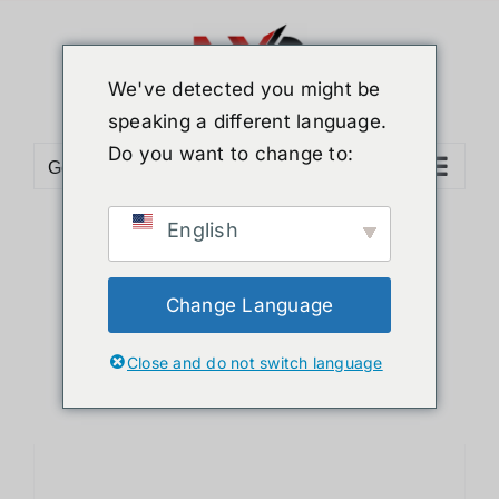
ข้าม
ไป
ยัง
We've detected you might be
เนื้อหา
speaking a different language.
Do you want to change to:
Go to...
English
Sort by
Default Order
Show
12 Products
Change Language
Close and do not switch language