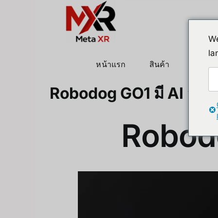
ข้าม
ไป
ยัง
We
เนื้อหา
la
หน้าแรก
สินค้า
หุ่นยนต
Robodog GO1 มี AI อะไร
Robodo